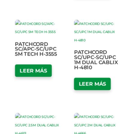
PATCHCORD
SC/APC-SC/UPC
PATCHCORD
5M TECH H-3555
SC/UPC-SC/UPC
1M DUAL CABLIX
H-4810
LEER MÁS
LEER MÁS