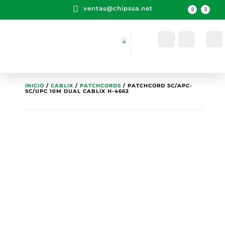

ventas@chipssa.net
Cuenta
Buscar
INICIO
/
CABLIX
/
PATCHCORDS
/ PATCHCORD SC/APC-
SC/UPC 10M DUAL CABLIX H-4662