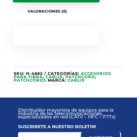
VALORACIONES (0)
SKU:
H-4662
CATEGORÍAS:
ACCESORIOS
PARA FIBRA
,
CABLIX
,
PATCHCORD
,
PATCHCORDS
MARCA:
CABLIX
Distribuidor mayorista de equipos para la
industria de las telecomunicaciones,
especializados en red (CATV – HFC – FTTx)
SUSCRIBETE A NUESTRO BOLETIN!