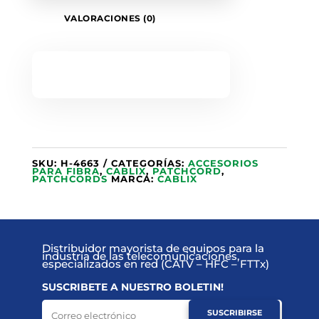
VALORACIONES (0)
SKU:
H-4663
CATEGORÍAS:
ACCESORIOS
PARA FIBRA
,
CABLIX
,
PATCHCORD
,
PATCHCORDS
MARCA:
CABLIX
Distribuidor mayorista de equipos para la
industria de las telecomunicaciones,
especializados en red (CATV – HFC – FTTx)
SUSCRIBETE A NUESTRO BOLETIN!
SUSCRIBIRSE