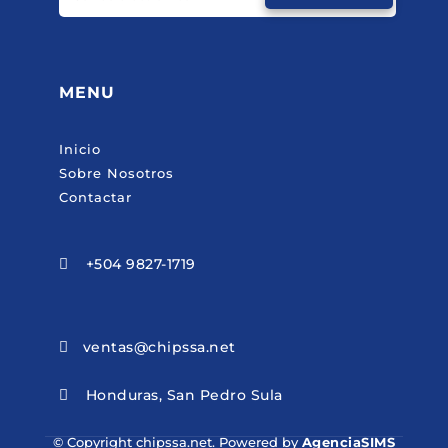
MENU
Inicio
Sobre Nosotros
Contactar
+504 9827-1719

ventas@chipssa.net

Honduras, San Pedro Sula

© Copyright chipssa.net. Powered by
AgenciaSIMS