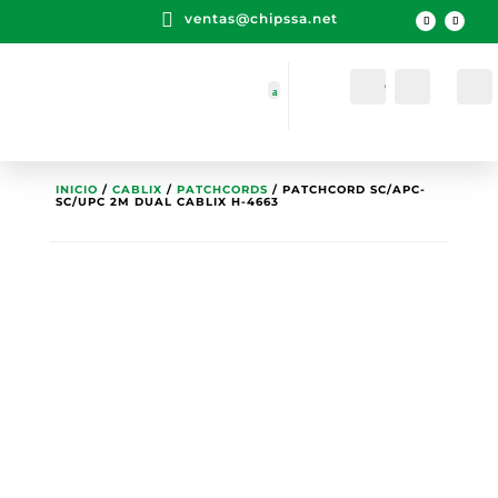

ventas@chipssa.net
Cuenta
Buscar
INICIO
/
CABLIX
/
PATCHCORDS
/ PATCHCORD SC/APC-
SC/UPC 2M DUAL CABLIX H-4663