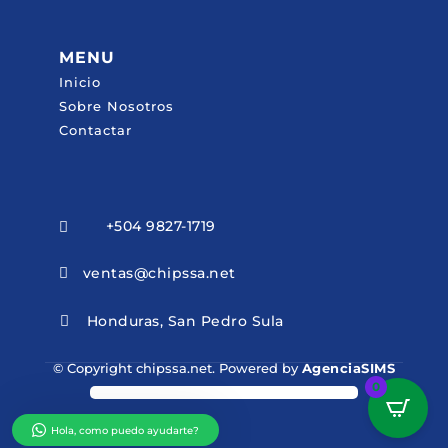
MENU
Inicio
Sobre Nosotros
Contactar
+504 9827-1719

ventas@chipssa.net

Honduras, San Pedro Sula

© Copyright chipssa.net. Powered by
AgenciaSIMS
0
Hola, como puedo ayudarte?