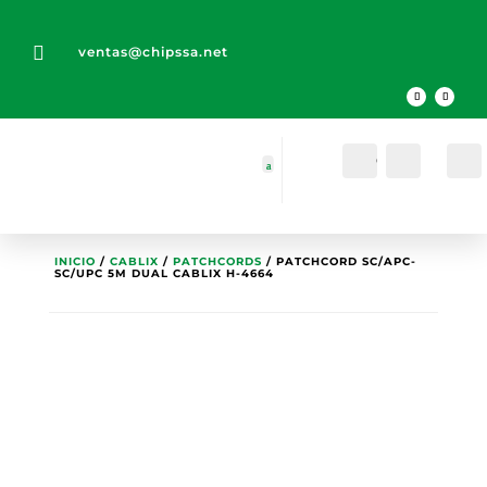

ventas@chipssa.net
Cuenta
Buscar
INICIO
/
CABLIX
/
PATCHCORDS
/ PATCHCORD SC/APC-
SC/UPC 5M DUAL CABLIX H-4664