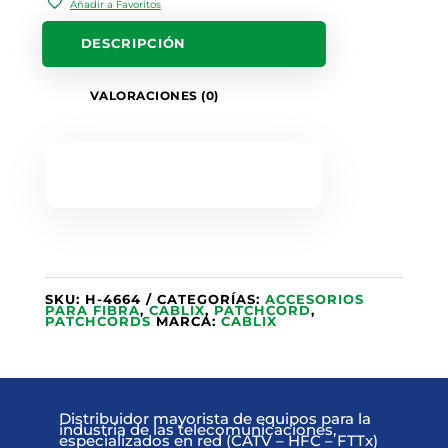
Añadir a Favoritos
DESCRIPCIÓN
VALORACIONES (0)
SKU:
H-4664
CATEGORÍAS:
ACCESORIOS
PARA FIBRA
,
CABLIX
,
PATCHCORD
,
PATCHCORDS
MARCA:
CABLIX
Distribuidor mayorista de equipos para la
industria de las telecomunicaciones,
especializados en red (CATV – HFC – FTTx)