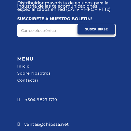
Distribuidor mayorista de equipos para la
industria de las telecomunicaciones,
especializados en red (CATV – HFC – FTTx)
SUSCRIBETE A NUESTRO BOLETIN!
SUSCRIBIRSE
MENU
Inicio
Sobre Nosotros
Contactar
+504 9827-1719

ventas@chipssa.net
