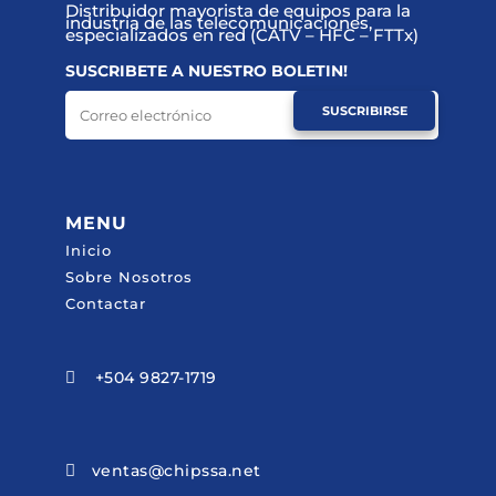
Distribuidor mayorista de equipos para la
industria de las telecomunicaciones,
especializados en red (CATV – HFC – FTTx)
SUSCRIBETE A NUESTRO BOLETIN!
SUSCRIBIRSE
MENU
Inicio
Sobre Nosotros
Contactar
+504 9827-1719

ventas@chipssa.net
