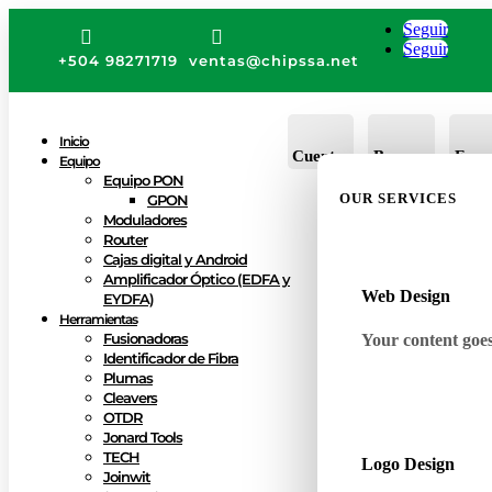
Seguir


Seguir
+504 98271719
ventas@chipssa.net
Inicio
Cuenta
Buscar
Favo
Equipo
Equipo PON
OUR SERVICES
GPON
Moduladores
Router
Cajas digital y Android
Amplificador Óptico (EDFA y
Web Design
EYDFA)
Herramientas
Fusionadoras
Your content goes 
Identificador de Fibra
Plumas
Cleavers
OTDR
Jonard Tools
TECH
Logo Design
Joinwit