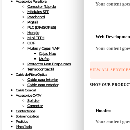
Accesorios Para fibra
Your content goes 
Conector Rápido
Módulos SFP
Patchcord
Pigtail
PLC (DIVISORES)
Herraje
Web Developmen
Mini FTTH
ODF
Your content goes 
Mufas y Cajas NAP
Cajas Nap
Mufas
Protector Para Empalmes
Termocontractil
VIEW ALL SERVICE
Cable de Fibra Optica
Cable para interior
SHOP OUR PRODUC
Cable para exterior
Cable Coaxial
Accesorios CATV
Splitter
Conector
Hoodies
Contáctenos
Sobre nosotros
Your content goes 
Pedidos
Pinta Todo