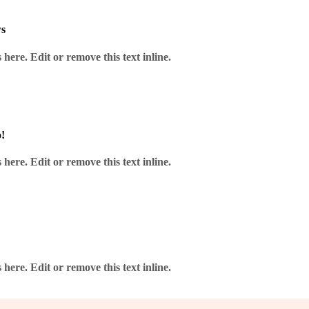
Leer más
ws
here. Edit or remove this text inline.
PATCHCORD SC/APC-SC/APC 10M DUAL CABLIX H-
4669
!
U
here. Edit or remove this text inline.
Añadir a Favoritos
Leer más
here. Edit or remove this text inline.
PATCHCORD SC/APC-SC/UPC 5M DUAL CABLIX H-
4664