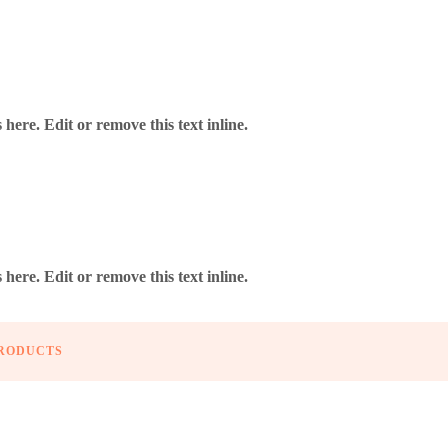
here. Edit or remove this text inline.
here. Edit or remove this text inline.
PATCHCORD SC/APC-SC/APC 2.5M DUAL CABLIX H-
4551
PRODUCTS
U
Añadir a Favoritos