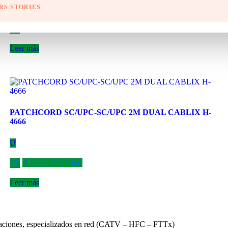
RS STORIES
U
Añadir a Favoritos
Leer más
PATCHCORD SC/UPC-SC/UPC 2M DUAL CABLIX H-
4666
U
Añadir a Favoritos
Leer más
nicaciones, especializados en red (CATV – HFC – FTTx)