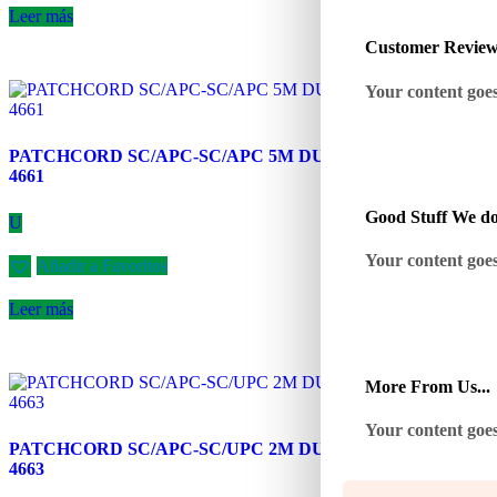
Leer más
Customer Revie
Your content goes 
PATCHCORD SC/APC-SC/APC 5M DUAL CABLIX H-
4661
Good Stuff We do
U
Your content goes 
Añadir a Favoritos
Leer más
More From Us...
Your content goes 
PATCHCORD SC/APC-SC/UPC 2M DUAL CABLIX H-
4663