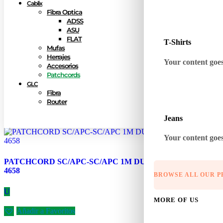
Cablix
Fibra Optica
ADSS
ASU
FLAT
T-Shirts
Mufas
Herrajes
Your content goes 
Accesorios
Patchcords
GLC
Fibra
Router
Jeans
Your content goes 
PATCHCORD SC/APC-SC/APC 1M DUAL CABLIX H-
4658
BROWSE ALL OUR 
U
MORE OF US
Añadir a Favoritos