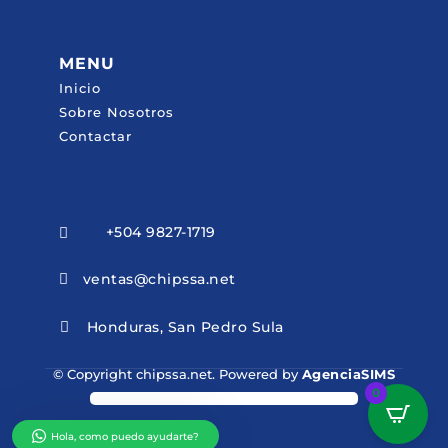
MENU
Inicio
Sobre Nosotros
Contactar
+504 9827-1719

ventas@chipssa.net

Honduras, San Pedro Sula

© Copyright chipssa.net. Powered by
AgenciaSIMS
0
Hola, como puedo ayudarte?