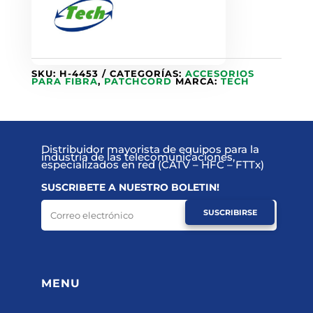
SKU:
H-4453
CATEGORÍAS:
ACCESORIOS
PARA FIBRA
,
PATCHCORD
MARCA:
TECH
Distribuidor mayorista de equipos para la
industria de las telecomunicaciones,
especializados en red (CATV – HFC – FTTx)
SUSCRIBETE A NUESTRO BOLETIN!
SUSCRIBIRSE
MENU