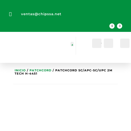

ventas@chipssa.net
Cuenta
Buscar
INICIO
/
PATCHCORD
/ PATCHCORD SC/APC-SC/UPC 2M
TECH H-4451