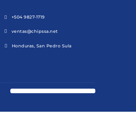
+504 9827-1719

ventas@chipssa.net

Honduras, San Pedro Sula
