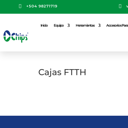


+504 98271719
Inicio
Equipo
Herramientas
Accesorios Para 
Cajas FTTH