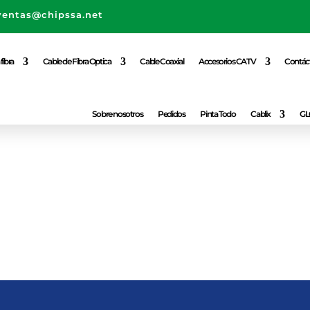
ventas@chipssa.net
fibra
Cable de Fibra Optica
Cable Coaxial
Accesorios CATV
Contác
Sobre nosotros
Pedidos
Pinta Todo
Cablix
GL