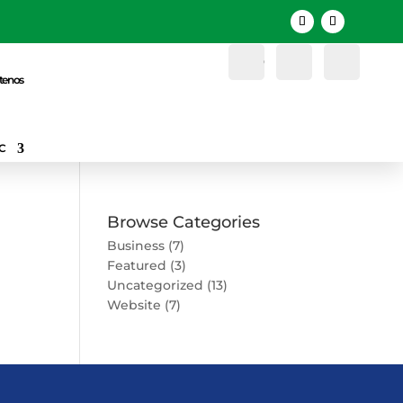
Cuenta
Buscar
Favori
tenos
C
Browse Categories
Business
(7)
Featured
(3)
Uncategorized
(13)
Website
(7)