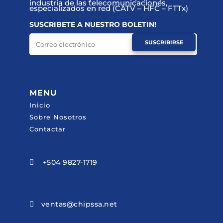
industria de las telecomunicaciones,
especializados en red (CATV – HFC – FTTx)
SUSCRIBETE A NUESTRO BOLETIN!
SUSCRIBIRSE
MENU
Inicio
Sobre Nosotros
Contactar
+504 9827-1719

ventas@chipssa.net
