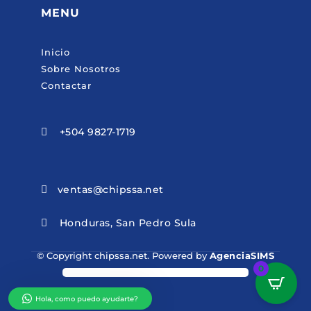
MENU
Inicio
Sobre Nosotros
Contactar
+504 9827-1719

ventas@chipssa.net

Honduras, San Pedro Sula

© Copyright chipssa.net. Powered by
AgenciaSIMS
0
Hola, como puedo ayudarte?