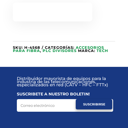
SKU:
H-4568
CATEGORÍAS:
ACCESORIOS
PARA FIBRA
,
PLC DIVISORES
MARCA:
TECH
Distribuidor mayorista de equipos para la
industria de las telecomunicaciones,
especializados en red (CATV – HFC – FTTx)
SUSCRIBETE A NUESTRO BOLETIN!
SUSCRIBIRSE