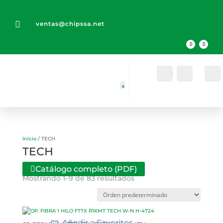

ventas@chipssa.net
Cuenta
Buscar
Inicio
/ TECH
TECH
Catálogo completo (PDF)
Mostrando 1–9 de 83 resultados
Añadir a Favoritos