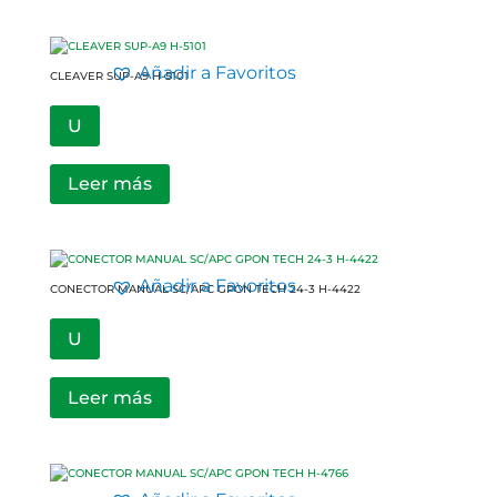
Añadir a Favoritos
CLEAVER SUP-A9 H-5101
U
Leer más
Añadir a Favoritos
CONECTOR MANUAL SC/APC GPON TECH 24-3 H-4422
U
Leer más