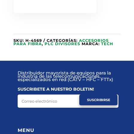
SKU:
H-4569
CATEGORÍAS:
ACCESORIOS
PARA FIBRA
,
PLC DIVISORES
MARCA:
TECH
Distribuidor mayorista de equipos para la
industria de las telecomunicaciones,
especializados en red (CATV – HFC – FTTx)
SUSCRIBETE A NUESTRO BOLETIN!
SUSCRIBIRSE
MENU