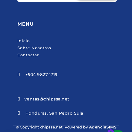
MENU
Inicio
Sobre Nosotros
Contactar
+504 9827-1719

ventas@chipssa.net

Honduras, San Pedro Sula

© Copyright chipssa.net. Powered by
AgenciaSIMS