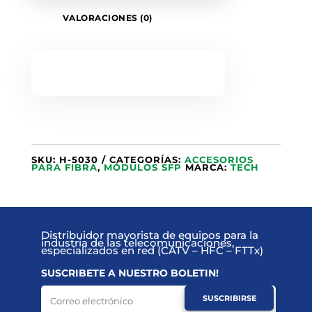
VALORACIONES (0)
SKU:
H-5030
CATEGORÍAS:
ACCESORIOS
PARA FIBRA
,
MÓDULOS SFP
MARCA:
TECH
Distribuidor mayorista de equipos para la
industria de las telecomunicaciones,
especializados en red (CATV – HFC – FTTx)
SUSCRIBETE A NUESTRO BOLETIN!
SUSCRIBIRSE