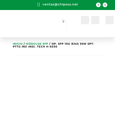

ventas@chipssa.net
Cuenta
Buscar
INICIO
/
MÓDULOS SFP
/ OP. SFP 10G RJ45 30M SPT-
PTTG-RS1 INDI. TECH H-5030