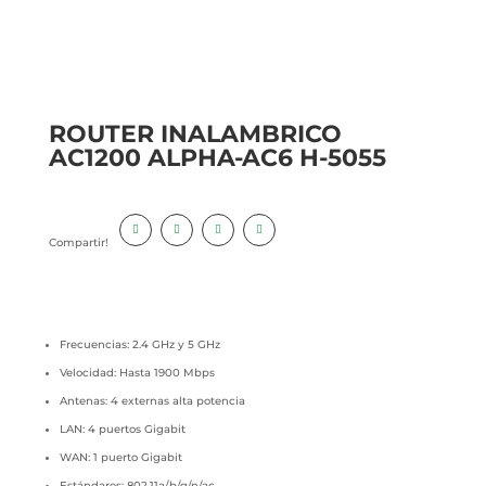
ROUTER INALAMBRICO
AC1200 ALPHA-AC6 H-5055
Compartir!
Frecuencias: 2.4 GHz y 5 GHz
Velocidad: Hasta 1900 Mbps
Antenas: 4 externas alta potencia
LAN: 4 puertos Gigabit
WAN: 1 puerto Gigabit
Estándares: 802.11a/b/g/n/ac