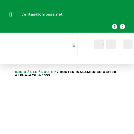

ventas@chipssa.net
Cuenta
Buscar
INICIO
/
GLC
/
ROUTER
/ ROUTER INALAMBRICO AC1200
ALPHA-AC6 H-5055