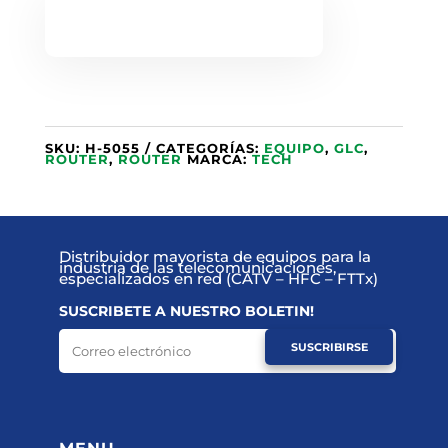
SKU:
H-5055
CATEGORÍAS:
EQUIPO
,
GLC
,
ROUTER
,
ROUTER
MARCA:
TECH
Distribuidor mayorista de equipos para la
industria de las telecomunicaciones,
especializados en red (CATV – HFC – FTTx)
SUSCRIBETE A NUESTRO BOLETIN!
SUSCRIBIRSE