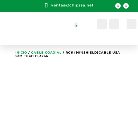

ventas@chipssa.net
Cuenta
Buscar
INICIO
/
CABLE COAXIAL
/ RG6 (90%SHIELD)CABLE USA
C/M TECH H-3266