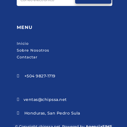
MENU
Inicio
Sobre Nosotros
Contactar
+504 9827-1719

ventas@chipssa.net

Honduras, San Pedro Sula

© Copyright chipssa.net. Powered by
AgenciaSIMS