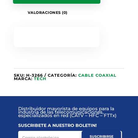
VALORACIONES (0)
SKU:
H-3266
CATEGORÍA:
CABLE COAXIAL
MARCA:
TECH
Distribuidor mayorista de equipos para la
industria de las telecomunicaciones,
especializados en red (CATV – HFC – FTTx)
SUSCRIBETE A NUESTRO BOLETIN!
SUSCRIBIRSE