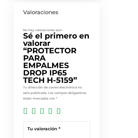
Valoraciones
No hay valoraciones aún.
Sé el primero en
valorar
“PROTECTOR
PARA
EMPALMES
DROP IP65
TECH H-5159”
Tu dirección de correo electrónico no
será publicada.
Los campos obligatorios
están marcados con
*