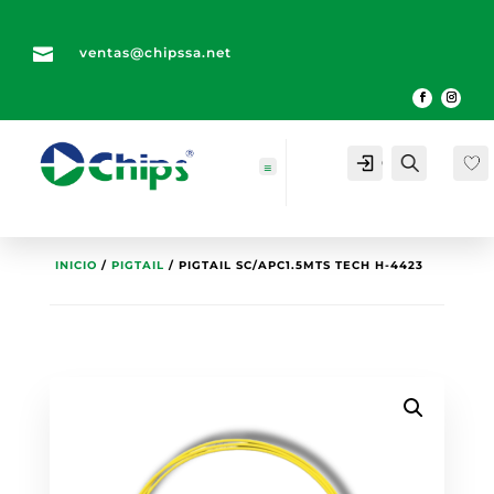

ventas@chipssa.net
Cuenta
Buscar
INICIO
/
PIGTAIL
/ PIGTAIL SC/APC1.5MTS TECH H-4423