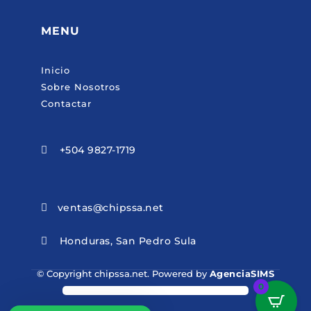
MENU
Inicio
Sobre Nosotros
Contactar
+504 9827-1719

ventas@chipssa.net

Honduras, San Pedro Sula

© Copyright chipssa.net. Powered by
AgenciaSIMS
0