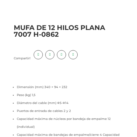
MUFA DE 12 HILOS PLANA
7007 H-0862
Compartir!
Dimensión (mm) 340 × 94 × 232
Peso (kg) 1,5
Diámetro del cable (mm) Ф5-Ф14
Puertos de entrada de cables 2 y 2
Capacidad máxima de núcleos por bandeja de empalme 12
(individual)
Capacidad máxima de bandejas de empalme/cierre 4 Capacidad