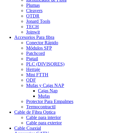
Plumas
Cleavers
OTDR
Jonard Tools
TECH
Joinwit
Accesorios Para fibra
Conector Rápido
Módulos SFP
Patchcord
Pigtail
PLC (DIVISORES)
Herraje
Mini FTTH
ODF
Mufas y Cajas NAP
Cajas Nap
Mufas
Protector Para Empalmes
Termocontractil
Cable de Fibra Optica
Cable para interior
Cable para exterior
Cable Coaxial