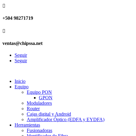

+504 98271719

ventas@chipssa.net
Seguir
Seguir
Inicio
Equipo
Equipo PON
GPON
Moduladores
Router
Cajas digital y Android
Amplificador Óptico (EDFA y EYDFA)
Herramientas
Fusionadoras
Identificador de Fibra