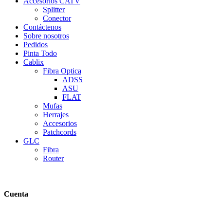
Accesorios CATV
Splitter
Conector
Contáctenos
Sobre nosotros
Pedidos
Pinta Todo
Cablix
Fibra Optica
ADSS
ASU
FLAT
Mufas
Herrajes
Accesorios
Patchcords
GLC
Fibra
Router
Cuenta