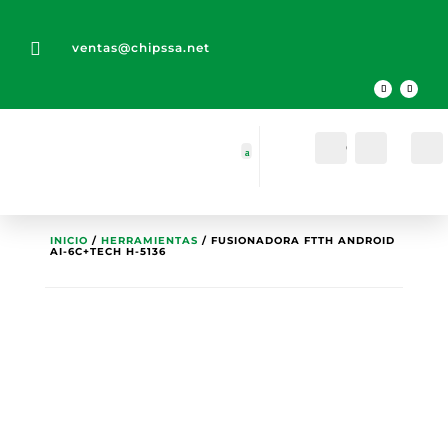

ventas@chipssa.net
Cuenta
Buscar
INICIO
/
HERRAMIENTAS
/ FUSIONADORA FTTH ANDROID
AI-6C+TECH H-5136