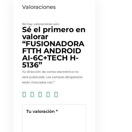
Valoraciones
No hay valoraciones aún.
Sé el primero en
valorar
“FUSIONADORA
FTTH ANDROID
AI-6C+TECH H-
5136”
Tu dirección de correo electrónico no
será publicada.
Los campos obligatorios
están marcados con
*