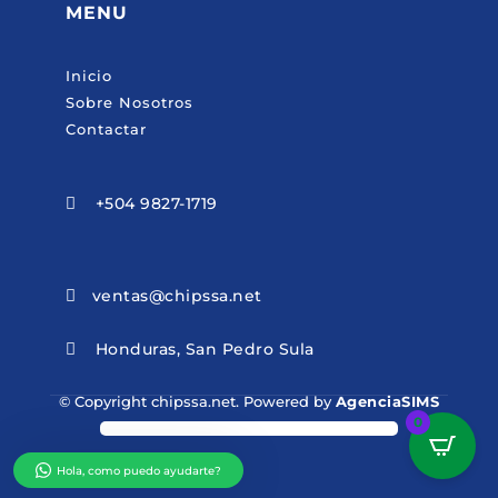
MENU
Inicio
Sobre Nosotros
Contactar
+504 9827-1719

ventas@chipssa.net

Honduras, San Pedro Sula

© Copyright chipssa.net. Powered by
AgenciaSIMS
0
Hola, como puedo ayudarte?