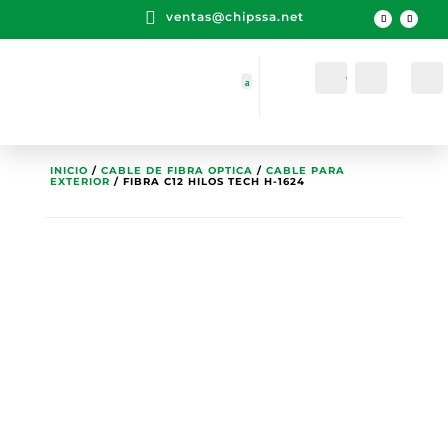

ventas@chipssa.net
Cuenta
Buscar
INICIO
/
CABLE DE FIBRA OPTICA
/
CABLE PARA
EXTERIOR
/ FIBRA C12 HILOS TECH H-1624