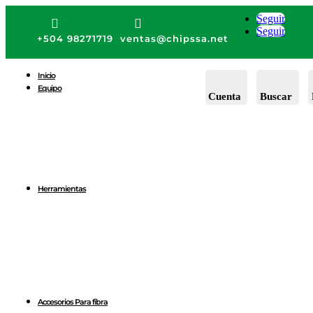
Seguir


Seguir
+504 98271719
ventas@chipssa.net
Inicio
Equipo
Cuenta
Buscar
Herramientas
Accesorios Para fibra