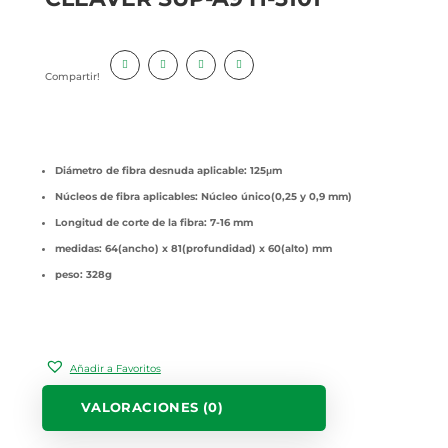
Compartir!
Diámetro
de
fibra
desnuda
aplicable
: 125μm
Núcleos
de
fibra
aplicables
:
Núcleo
único
(0,25 y 0,9 mm)
Longitud de corte de la
fibra
: 7-16 mm
medidas
: 64(ancho) x 81(
profundidad
) x 60(alto) mm
peso: 328g
Añadir a Favoritos
VALORACIONES (0)