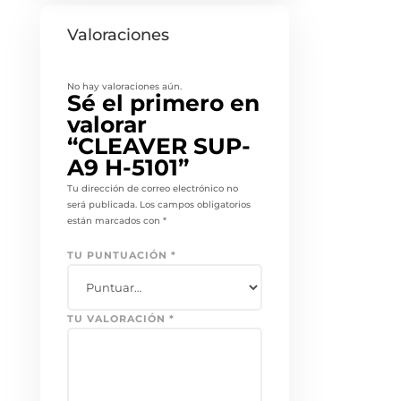
Valoraciones
No hay valoraciones aún.
Sé el primero en
valorar
“CLEAVER SUP-
A9 H-5101”
Tu dirección de correo electrónico no
será publicada.
Los campos obligatorios
están marcados con
*
TU PUNTUACIÓN
*
TU VALORACIÓN
*