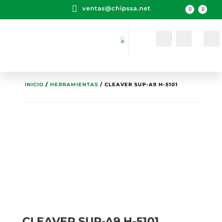

ventas@chipssa.net
Cuenta
Buscar
INICIO
/
HERRAMIENTAS
/ CLEAVER SUP-A9 H-5101
CLEAVER SUP-A9 H-5101