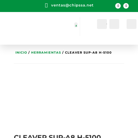

ventas@chipssa.net
Cuenta
Buscar
INICIO
/
HERRAMIENTAS
/ CLEAVER SUP-A8 H-5100
CLEAVER SUP-A8 H-5100