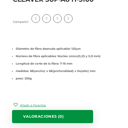
Compartir!
Diámetro
de
fibra
desnuda
aplicable
: 125μm
Núcleos
de
fibra
aplicables
:
Núcleo
único
(0,25 y 0,9 mm)
Longitud de corte de la
fibra
: 7-16 mm
medidas
: 68(ancho) x 68(
profundidad
) x 54(alto) mm
peso: 255g
Añadir a Favoritos
VALORACIONES (0)