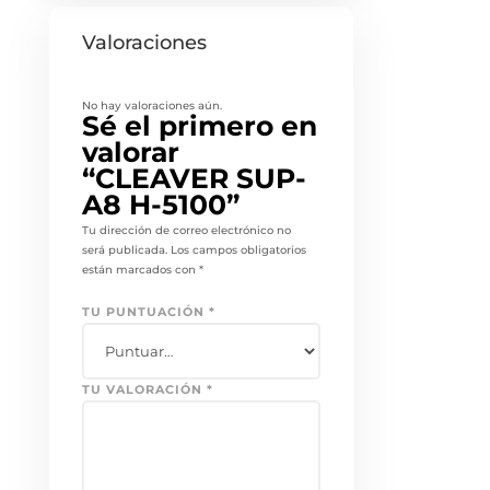
Valoraciones
No hay valoraciones aún.
Sé el primero en
valorar
“CLEAVER SUP-
A8 H-5100”
Tu dirección de correo electrónico no
será publicada.
Los campos obligatorios
están marcados con
*
TU PUNTUACIÓN
*
TU VALORACIÓN
*