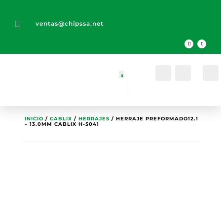

ventas@chipssa.net
Cuenta
Buscar
INICIO
/
CABLIX
/
HERRAJES
/ HERRAJE PREFORMADO12.1
– 13.0MM CABLIX H-5041