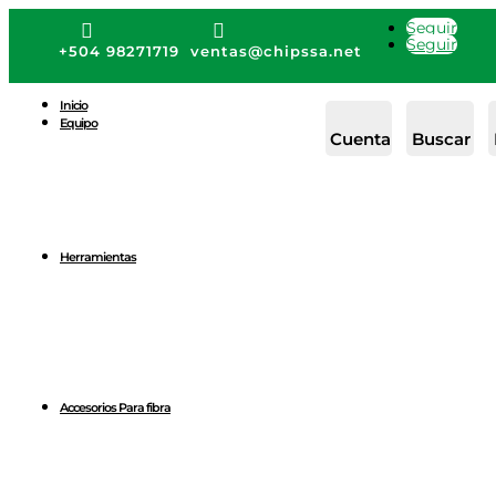
Seguir


Seguir
+504 98271719
ventas@chipssa.net
Inicio
Equipo
Cuenta
Buscar
Herramientas
Accesorios Para fibra