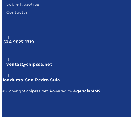
Sobre Nosotros
Contactar

+504 9827-1719

ventas@chipssa.net

Honduras, San Pedro Sula
© Copyright chipssa.net. Powered by
AgenciaSIMS