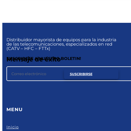
Distribuidor mayorista de equipos para la industria
de las telecomunicaciones, especializados en red
(CATV – HFC – FTTx)
Mensaje de éxito
SUSCRIBETE A NUESTRO BOLETIN!
SUSCRIBIRSE
MENU
Inicio