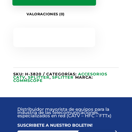
VALORACIONES (0)
SKU:
H-3820
CATEGORÍAS:
ACCESORIOS
CATV
,
SPLITTER
,
SPLITTER
MARCA:
COMMSCOPE
Distribuidor mayorista de equipos para la
industria de las telecomunicaciones,
especializados en red (CATV – HFC – FTTx)
SUSCRIBETE A NUESTRO BOLETIN!