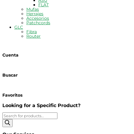
ASU
FLAT
Mufas
Herrajes
Accesorios
Patchcords
GLC
Fibra
Router
Cuenta
Buscar
Favoritos
Looking for a Specific Product?
Búsqueda
de
productos