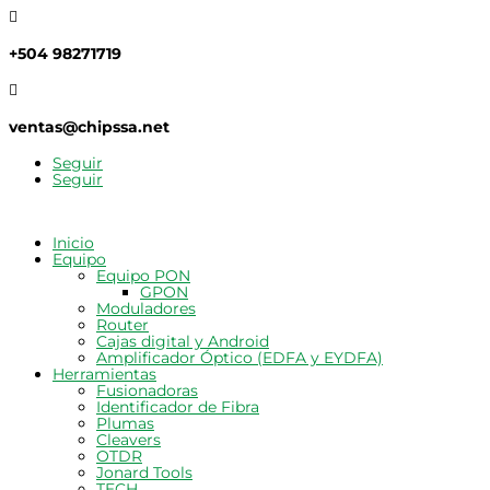

+504 98271719

ventas@chipssa.net
Seguir
Seguir
Inicio
Equipo
Equipo PON
GPON
Moduladores
Router
Cajas digital y Android
Amplificador Óptico (EDFA y EYDFA)
Herramientas
Fusionadoras
Identificador de Fibra
Plumas
Cleavers
OTDR
Jonard Tools
TECH