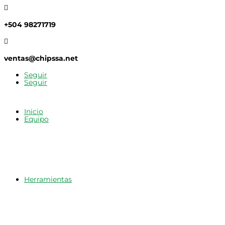

+504 98271719

ventas@chipssa.net
Seguir
Seguir
Inicio
Equipo
Herramientas