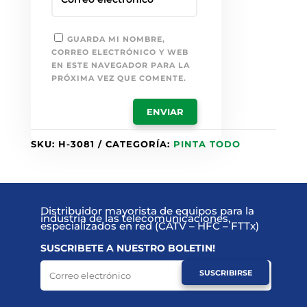
GUARDA MI NOMBRE,
CORREO ELECTRÓNICO Y WEB
EN ESTE NAVEGADOR PARA LA
PRÓXIMA VEZ QUE COMENTE.
SKU:
H-3081
CATEGORÍA:
PINTA TODO
Distribuidor mayorista de equipos para la
industria de las telecomunicaciones,
especializados en red (CATV – HFC – FTTx)
SUSCRIBETE A NUESTRO BOLETIN!
SUSCRIBIRSE