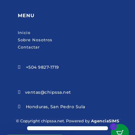
MENU
Inicio
Sobre Nosotros
Contactar
+504 9827-1719

ventas@chipssa.net

Honduras, San Pedro Sula

© Copyright chipssa.net. Powered by
AgenciaSIMS
0