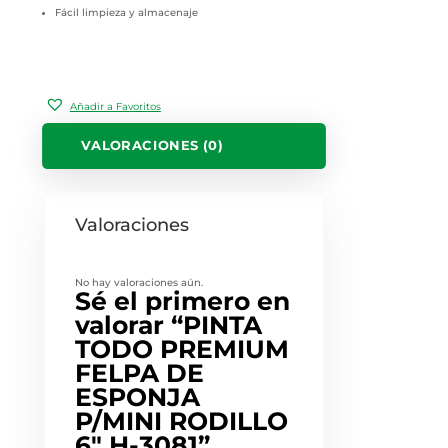
Fácil limpieza y almacenaje
Añadir a Favoritos
VALORACIONES (0)
Valoraciones
No hay valoraciones aún.
Sé el primero en
valorar “PINTA
TODO PREMIUM
FELPA DE
ESPONJA
P/MINI RODILLO
6″ H-3081”