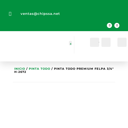

ventas@chipssa.net
Cuenta
Buscar
INICIO
/
PINTA TODO
/ PINTA TODO PREMIUM FELPA 3/4″
H-2672