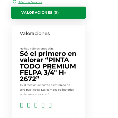
Añadir a Favoritos
VALORACIONES (0)
Valoraciones
No hay valoraciones aún.
Sé el primero en
valorar “PINTA
TODO PREMIUM
FELPA 3/4″ H-
2672”
Tu dirección de correo electrónico no
será publicada.
Los campos obligatorios
están marcados con
*