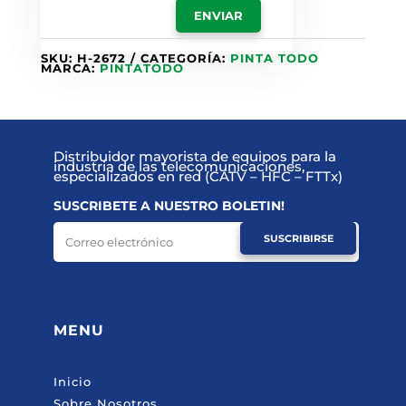
SKU:
H-2672
CATEGORÍA:
PINTA TODO
MARCA:
PINTATODO
Distribuidor mayorista de equipos para la
industria de las telecomunicaciones,
especializados en red (CATV – HFC – FTTx)
SUSCRIBETE A NUESTRO BOLETIN!
SUSCRIBIRSE
MENU
Inicio
Sobre Nosotros