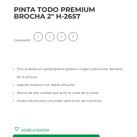
PINTA TODO PREMIUM
BROCHA 2″ H-2657
Compartir!
Fino acabado en polipropileno (plástico virgen) para evitar derrame
de la pintura
Soporte metálico con doble remache
Resina de alta calidad que evita la caída de la cerda
Cerda natural para una mejor aplicación de la pintura
Añadir a Favoritos