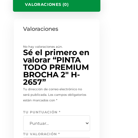
VALORACIONES (0)
Valoraciones
No hay valoraciones aún.
Sé el primero en
valorar “PINTA
TODO PREMIUM
BROCHA 2″ H-
2657”
Tu dirección de correo electrónico no
será publicada.
Los campos obligatorios
están marcados con
*
TU PUNTUACIÓN
*
TU VALORACIÓN
*