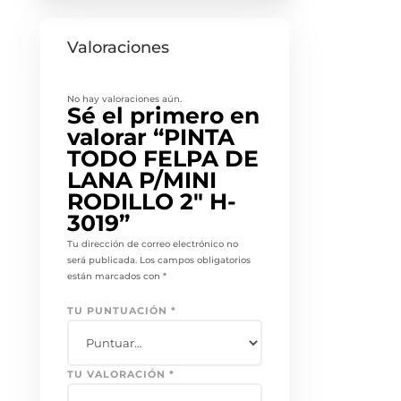
Valoraciones
No hay valoraciones aún.
Sé el primero en
valorar “PINTA
TODO FELPA DE
LANA P/MINI
RODILLO 2″ H-
3019”
Tu dirección de correo electrónico no
será publicada.
Los campos obligatorios
están marcados con
*
TU PUNTUACIÓN
*
TU VALORACIÓN
*