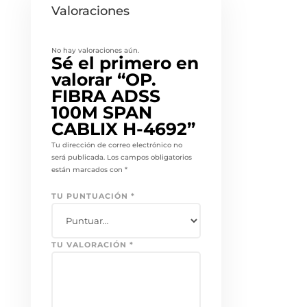
Valoraciones
No hay valoraciones aún.
Sé el primero en
valorar “OP.
FIBRA ADSS
100M SPAN
CABLIX H-4692”
Tu dirección de correo electrónico no
será publicada.
Los campos obligatorios
están marcados con
*
TU PUNTUACIÓN
*
TU VALORACIÓN
*