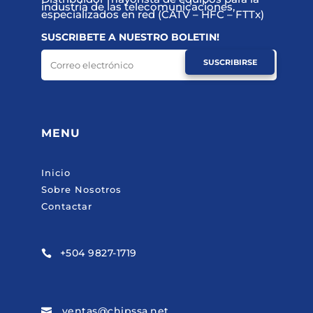
industria de las telecomunicaciones,
especializados en red (CATV – HFC – FTTx)
SUSCRIBETE A NUESTRO BOLETIN!
SUSCRIBIRSE
MENU
Inicio
Sobre Nosotros
Contactar
+504 9827-1719

ventas@chipssa.net
