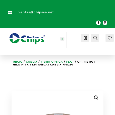

ventas@chipssa.net
Cuenta
Buscar
INICIO
/
CABLIX
/
FIBRA OPTICA
/
FLAT
/ OP. FIBRA 1
HILO FTTX 1 KM G657A1 CABLIX H-5214