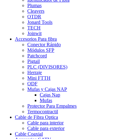
Plumas
Cleavers
OTDR
Jonard Tools
TECH
Joinwit
Accesorios Para fibra
Conector Rápido
Módulos SFP
Patchcord
Pigtail
PLC (DIVISORES)
Herraje
Mini FTTH
ODF
Mufas y Cajas NAP
Cajas Nap
Mufas
Protector Para Empalmes
Termocontractil
Cable de Fibra Optica
Cable para interior
Cable para exterior
Cable Coaxial