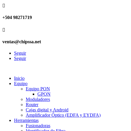

+504 98271719

ventas@chipssa.net
Seguir
Seguir
Inicio
Equipo
Equipo PON
GPON
Moduladores
Router
Cajas digital y Android
Amplificador Óptico (EDFA y EYDFA)
Herramientas
Fusionadoras
Identificador de Fibra