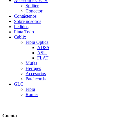
Accesorios CATV
Splitter
Conector
Contáctenos
Sobre nosotros
Pedidos
Pinta Todo
Cablix
Fibra Optica
ADSS
ASU
FLAT
Mufas
Herrajes
Accesorios
Patchcords
GLC
Fibra
Router
Cuenta