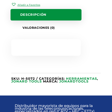
Añadir a Favoritos
DESCRIPCIÓN
VALORACIONES (0)
SKU:
H-5072
CATEGORÍAS:
HERRAMIENTAS
,
JONARD TOOLS
MARCA:
JONARDTOOLS
Distribuidor mayorista de equipos para la
industria de las telecomunicaciones,
especializados en red (CATV – HFC – FTTx)