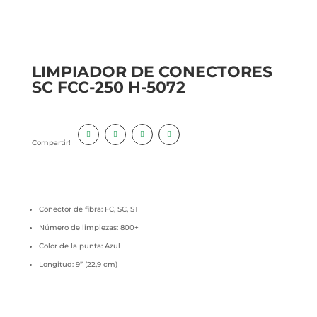
LIMPIADOR DE CONECTORES
SC FCC-250 H-5072
Compartir!
Conector de fibra: FC, SC, ST
Número de limpiezas: 800+
Color de la punta: Azul
Longitud: 9” (22,9 cm)