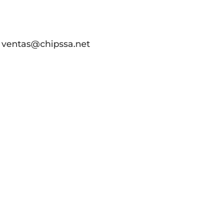
ventas@chipssa.net
Inic
Her
Acce
Cabl