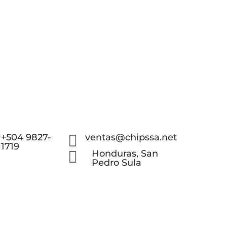
+504 9827-

ventas@chipssa.net
1719

Honduras, San
Pedro Sula