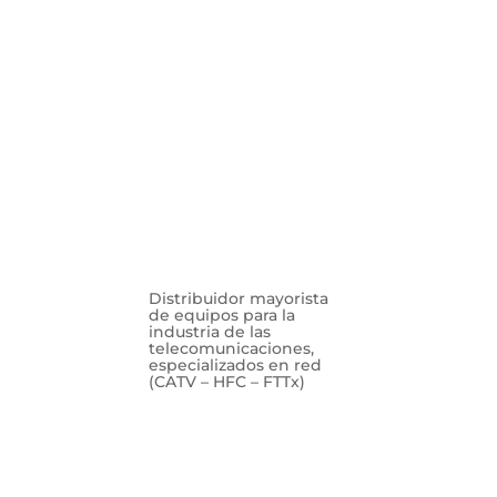
Distribuidor mayorista
de equipos para la
industria de las
telecomunicaciones,
especializados en red
(CATV – HFC – FTTx)
Suscribete a
nuestro
boletin!