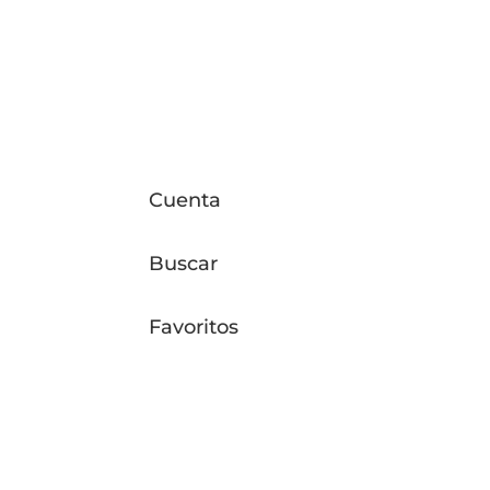
Cuenta
io
Equipo
Buscar
ramientas
Favoritos
sorios Para fibra
e de Fibra Optica