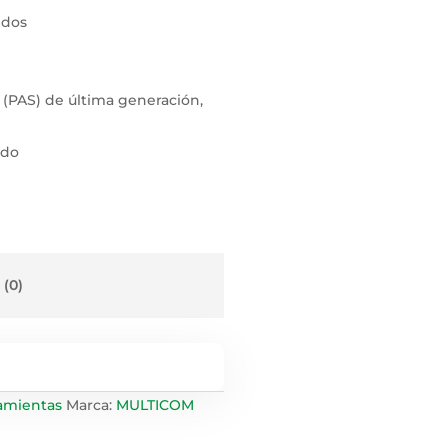
ndos
a (PAS) de última generación,
ido
 (0)
amientas
Marca:
MULTICOM