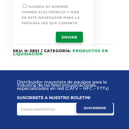
GUARDA MI NOMBRE,
CORREO ELECTRÓNICO Y WEB
EN ESTE NAVEGADOR PARA LA
PRÓXIMA VEZ QUE COMENTE.
SKU:
H-3851
CATEGORÍA:
PRODUCTOS EN
LIQUIDACIÓN
Distribuidor mayorista de equipos para la
industria de las telecomunicaciones,
especializados en red (CATV – HFC – FTTx)
SUSCRIBETE A NUESTRO BOLETIN!
SUSCRIBIRSE