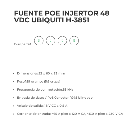
FUENTE POE INJERTOR 48
VDC UBIQUITI H-3851
Compartir!
Dimensiones:92 x 60 x 33 mm
Peso:159 gramos (5,6 onzas)
Frecuencia de conmutación:65 kHz
Entrada de datos / PoE:Conector RJ45 blindado
Voltaje de salida:48 V CC a 0,5 A
Corriente de entrada:
<65 A pico a 120 V CA, <130 A pico a 230 V CA