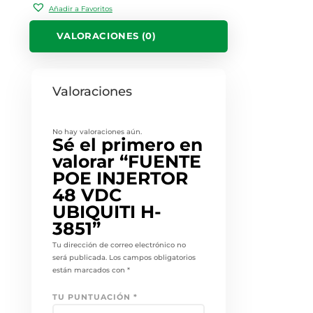
Añadir a Favoritos
VALORACIONES (0)
Valoraciones
No hay valoraciones aún.
Sé el primero en
valorar “FUENTE
POE INJERTOR
48 VDC
UBIQUITI H-
3851”
Tu dirección de correo electrónico no
será publicada.
Los campos obligatorios
están marcados con
*
TU PUNTUACIÓN
*