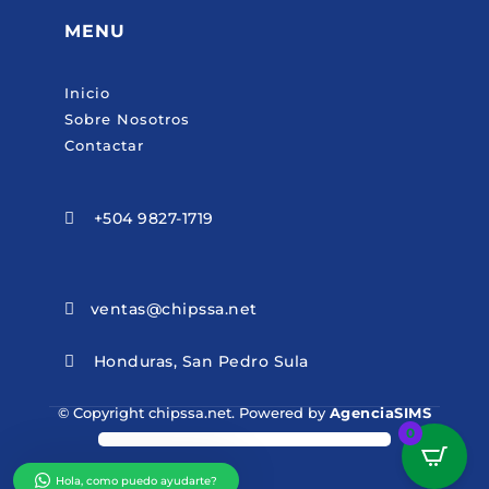
MENU
Inicio
Sobre Nosotros
Contactar
+504 9827-1719

ventas@chipssa.net

Honduras, San Pedro Sula

© Copyright chipssa.net. Powered by
AgenciaSIMS
0
Hola, como puedo ayudarte?