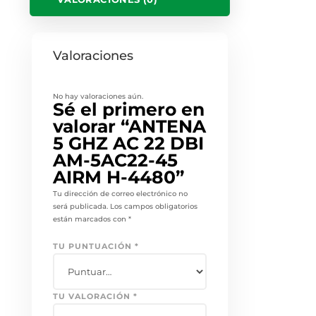
Valoraciones
No hay valoraciones aún.
Sé el primero en
valorar “ANTENA
5 GHZ AC 22 DBI
AM-5AC22-45
AIRM H-4480”
Tu dirección de correo electrónico no
será publicada.
Los campos obligatorios
están marcados con
*
TU PUNTUACIÓN
*
TU VALORACIÓN
*