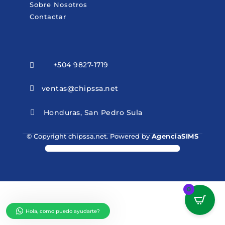
Sobre Nosotros
Contactar
+504 9827-1719

ventas@chipssa.net

Honduras, San Pedro Sula

© Copyright chipssa.net. Powered by
AgenciaSIMS
0
Hola, como puedo ayudarte?