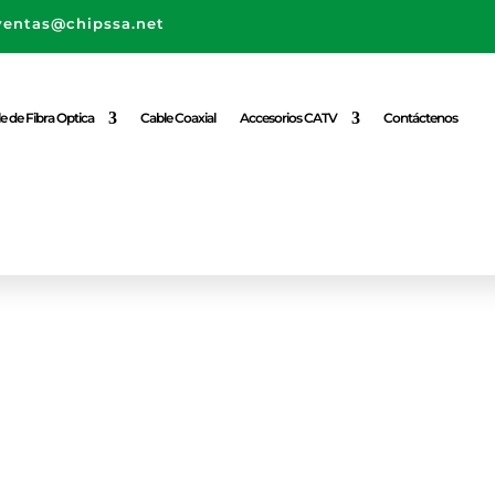
ventas@chipssa.net
e de Fibra Optica
Cable Coaxial
Accesorios CATV
Contáctenos