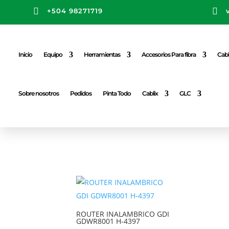


+504 98271719
Inicio
Equipo
Herramientas
Accesorios Para fibra
Cabl
Sobre nosotros
Pedidos
Pinta Todo
Cablix
GLC
ROUTER INALAMBRICO GDI
GDWR8001 H-4397