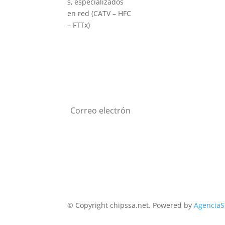
s, especializados
en red (CATV – HFC
– FTTx)
Suscribete
a nuestro
boletin!
Suscribir
se
© Copyright chipssa.net. Powered by
Agencia