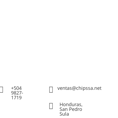
+504
ventas@chipssa.net


9827-
1719
Honduras,

San Pedro
Sula