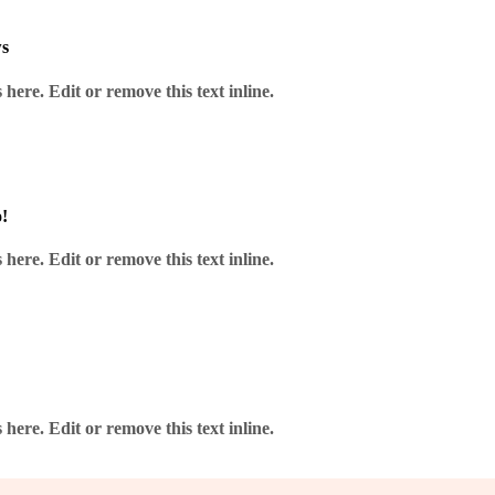
Leer más
ws
here. Edit or remove this text inline.
OP. FIBRA 1 HILO FTTX 1 KM DIELECTRICA TECH-
G H-5216
!
U
here. Edit or remove this text inline.
Añadir a Favoritos
Leer más
here. Edit or remove this text inline.