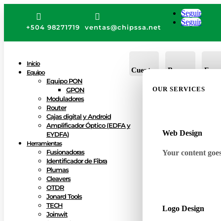
Seguir


Seguir
+504 98271719
ventas@chipssa.net
Inicio
Cuenta
Buscar
Favo
Equipo
Equipo PON
OUR SERVICES
GPON
Moduladores
Router
Cajas digital y Android
Amplificador Óptico (EDFA y
Web Design
EYDFA)
Herramientas
Fusionadoras
Your content goes 
Identificador de Fibra
Plumas
Cleavers
OTDR
Jonard Tools
TECH
Logo Design
Joinwit