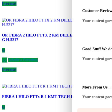
Leer más
Customer Revie
Your content goes 
OP. FIBRA 2 HILO FTTX 2 KM DIELECTRICA TECH-
G H-5217
Good Stuff We do
U
Your content goes 
Añadir a Favoritos
Leer más
More From Us...
FIBRA 1 HILO FTTx R 1 KMT TECH H-4779
Your content goes 
U