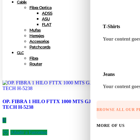
Cablix
Fibra Optica
ADSS
ASU
FLAT
T-Shirts
Mufas
Herrajes
Your content goes 
Accesorios
Patchcords
GLC
Fibra
Router
Jeans
Your content goes 
OP. FIBRA 1 HILO FTTX 1000 MTS GJYXF CH-1C
TECH H-5238
BROWSE ALL OUR 
U
MORE OF US
Añadir a Favoritos