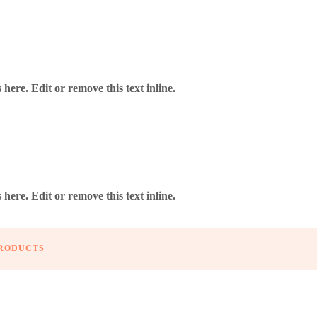
here. Edit or remove this text inline.
here. Edit or remove this text inline.
OP. FIBRA 1 HILO FTTX 500 MTS GJYXF CH-1C
TECH H-5231
PRODUCTS
U
Añadir a Favoritos