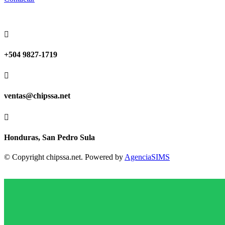

+504 9827-1719

ventas@chipssa.net

Honduras, San Pedro Sula
© Copyright chipssa.net. Powered by
AgenciaSIMS