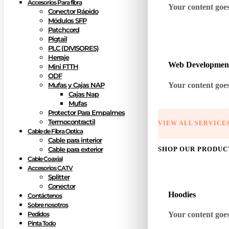
Accesorios Para fibra
Your content goes 
Conector Rápido
Módulos SFP
Patchcord
Pigtail
PLC (DIVISORES)
Herraje
Web Developmen
Mini FTTH
ODF
Your content goes 
Mufas y Cajas NAP
Cajas Nap
Mufas
Protector Para Empalmes
Termocontractil
VIEW ALL SERVICE
Cable de Fibra Optica
Cable para interior
SHOP OUR PRODUC
Cable para exterior
Cable Coaxial
Accesorios CATV
Splitter
Conector
Hoodies
Contáctenos
Sobre nosotros
Your content goes 
Pedidos
Pinta Todo