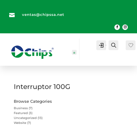

ventas@chipssa.net
Cuenta
Buscar
Interruptor 100G
Browse Categories
Business
(7)
Featured
(3)
Uncategorized
(13)
Website
(7)