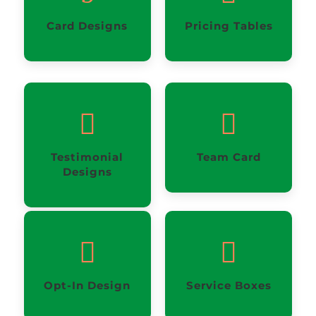
Card Designs
Pricing Tables


Testimonial
Team Card
Designs


Opt-In Design
Service Boxes