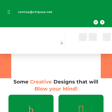

ventas@chipssa.net
Cuenta
Buscar
Elements
Browse all the Advanced
Element/Module Designs that came
with Molti.
Some
Creative
Designs that will
Blow your Mind!
b
