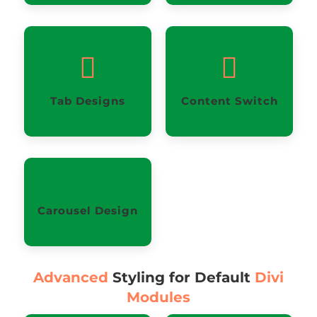


Tab Designs
Content Switch
Carousel Design
Advanced
Styling for Default
Divi
Modules